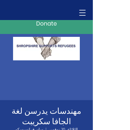
Donate
مهندسات يدرسن لغة
الجافا سكريبت
الثلاثاء، 20 نوفمبر
  |  
سان فرانسيسكو