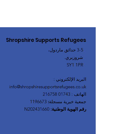
Shropshire Supports Refugees
3-5 حدائق ماردول،
شروزبري.
SY1 1PR
البريد الإلكتروني
:
info@shropshiresupportsrefugees.co.uk
الهاتف
:
01743 216758
جمعية خيرية مسجلة:
1196673
رقم الهوية الوطنية:
N202431660