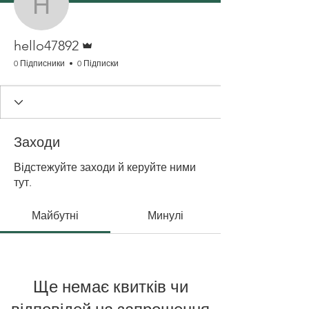
hello47892
Адмін
hello47892
0 Підписники
0 Підписки
Заходи
Відстежуйте заходи й керуйте ними
тут.
Майбутні
Минулі
Ще немає квитків чи