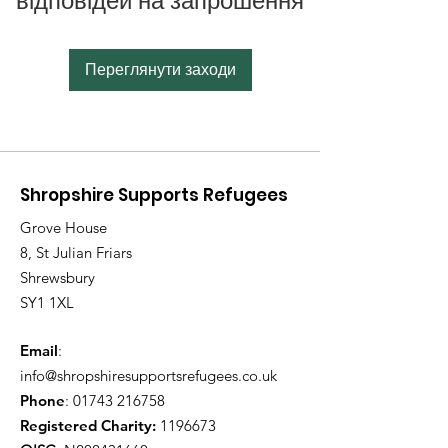
відповідей на запрошення
Переглянути заходи
Shropshire Supports Refugees
Grove House
8, St Julian Friars
Shrewsbury
SY1 1XL
Email
:
info@shropshiresupportsrefugees.co.uk
Phone
:
01743 216758
Registered Charity:
1196673